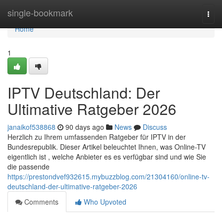
Home
single-bookmark
Togg
navi
Home
1
IPTV Deutschland: Der
Ultimative Ratgeber 2026
janaikof538868
90 days ago
News
Discuss
Herzlich zu Ihrem umfassenden Ratgeber für IPTV in der
Bundesrepublik. Dieser Artikel beleuchtet Ihnen, was Online-TV
eigentlich ist , welche Anbieter es es verfügbar sind und wie Sie
die passende
https://prestondvef932615.mybuzzblog.com/21304160/online-tv-
deutschland-der-ultimative-ratgeber-2026
Comments
Who Upvoted