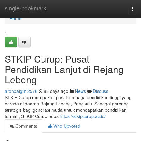
Home
single-bookmark
Togg
navi
Home
1
STKIP Curup: Pusat
Pendidikan Lanjut di Rejang
Lebong
aronpaig312576
88 days ago
News
Discuss
STKIP Curup merupakan pusat lembaga pendidikan tinggi yang
berada di daerah Rejang Lebong, Bengkulu. Sebagai gerbang
strategis bagi generasi muda untuk mendapatkan pendidikan
formal , STKIP Curup terus
https://stkipcurup.ac.id/
Comments
Who Upvoted