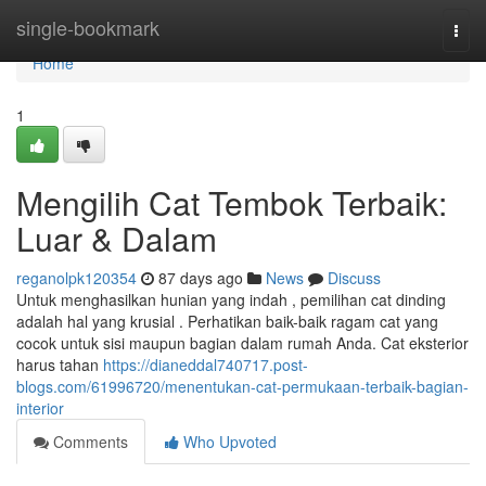
Home
single-bookmark
Togg
navi
Home
1
Mengilih Cat Tembok Terbaik:
Luar & Dalam
reganolpk120354
87 days ago
News
Discuss
Untuk menghasilkan hunian yang indah , pemilihan cat dinding
adalah hal yang krusial . Perhatikan baik-baik ragam cat yang
cocok untuk sisi maupun bagian dalam rumah Anda. Cat eksterior
harus tahan
https://dianeddal740717.post-
blogs.com/61996720/menentukan-cat-permukaan-terbaik-bagian-
interior
Comments
Who Upvoted