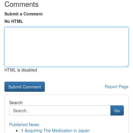
Comments
Submit a Comment
No HTML
HTML is disabled
Report Page
Search
Go
Published News
1
Acquiring The Medication in Japan