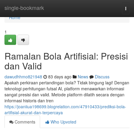
Home
single-bookmark
Togg
navi
Home
1
Ramalan Bola Artifisial: Presisi
dan Valid
dawudhhmo821948
83 days ago
News
Discuss
Apakah perkiraan pertandingan bola? Tidak bingung lagi! Dengan
teknologi perhitungan futsal AI, platform menawarkan informasi
sangat presisi dan valid. Metode platform dilatih secara dengan
informasi historis dan tren
https://joaniiua198699.blogrelation.com/47910433/prediksi-bola-
artifisial-akurat-dan-terpercaya
Comments
Who Upvoted