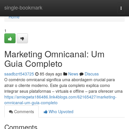
Home
single-bookmark
Togg
navi
Home
1
Marketing Omnicanal: Um
Guia Completo
saadbzrt543725
85 days ago
News
Discuss
O comércio omnicanal significa uma abordagem crucial para
atrair o cliente moderno. Este guia completo explica como
integrar seus plataformas – virtuais e offline – para oferecer uma
https://amiegwta186486.link4blogs.com/62165427/marketing-
omnicanal-um-guia-completo
Comments
Who Upvoted
Comments