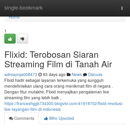
Home
single-bookmark
Togg
navi
Home
1
Flixid: Terobosan Siaran
Streaming Film di Tanah Air
adreayrqa008473
83 days ago
News
Discuss
Flixid hadir sebagai layanan terkemuka yang sungguh
mendefinisikan ulang cara orang menikmati film di negara .
Dengan fitur mutakhir, Flixid menyajikan pengalaman live
streaming film yang lebih baik ,
https://franceshggk734300.blogvivi.com/41918702/flixid-revolusi-
live-tayangan-film-di-indonesia
Comments
Who Upvoted