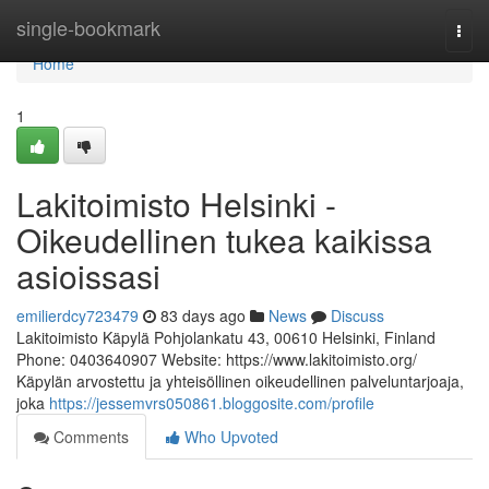
Home
single-bookmark
Togg
navi
Home
1
Lakitoimisto Helsinki -
Oikeudellinen tukea kaikissa
asioissasi
emilierdcy723479
83 days ago
News
Discuss
Lakitoimisto Käpylä Pohjolankatu 43, 00610 Helsinki, Finland
Phone: 0403640907 Website: https://www.lakitoimisto.org/
Käpylän arvostettu ja yhteisöllinen oikeudellinen palveluntarjoaja,
joka
https://jessemvrs050861.bloggosite.com/profile
Comments
Who Upvoted