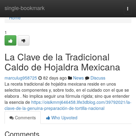
Home
single-bookmark
Togg
navi
Home
1
La Clave de la Tradicional
Caldo de Hojaldra Mexicana
marculug958725
82 days ago
News
Discuss
La receta tradicional de hojaldra mexicana reside en unos
selectos componentes y, sobre todo, en el cuidado con el que se
elabora . No implica seguir una fórmula rígida; sino que entender
la esencia de
https://oisikmmj646458.life3dblog.com/39792021/la-
clave-de-la-genuina-preparación-de-tortilla-nacional
Comments
Who Upvoted
Comments