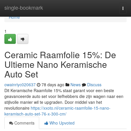
Home
single-bookmark
Togg
navi
Home
1
Ceramic Raamfolie 15%: De
Ultieme Nano Keramische
Auto Set
owainriyc020637
78 days ago
News
Discuss
Dit Keramische Raamfolie 15% staat garant voor een beste
geavanceerde auto set voor liefhebbers die zijn wagen naar een
stijlvolle manier wil te upgraden. Door middel van het
revolutionaire
https://xxoto.nl/ceramic-raamfolie-15-nano-
keramisch-auto-set-76-x-300-cm/
Comments
Who Upvoted