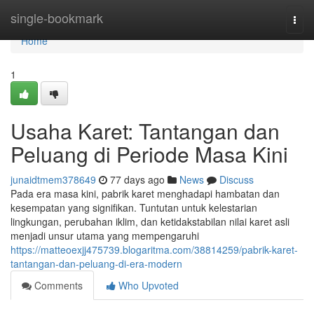
Home
single-bookmark
Togg
navi
Home
1
Usaha Karet: Tantangan dan
Peluang di Periode Masa Kini
junaidtmem378649
77 days ago
News
Discuss
Pada era masa kini, pabrik karet menghadapi hambatan dan
kesempatan yang signifikan. Tuntutan untuk kelestarian
lingkungan, perubahan iklim, dan ketidakstabilan nilai karet asli
menjadi unsur utama yang mempengaruhi
https://matteoexjj475739.blogaritma.com/38814259/pabrik-karet-
tantangan-dan-peluang-di-era-modern
Comments
Who Upvoted