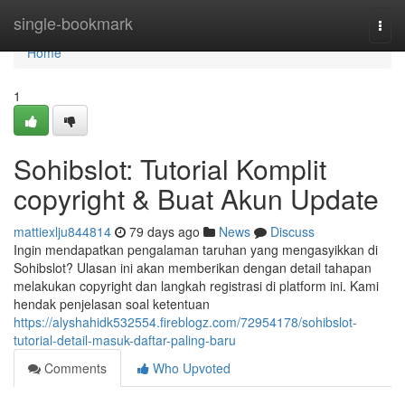
Home
single-bookmark
Togg
navi
Home
1
Sohibslot: Tutorial Komplit
copyright & Buat Akun Update
mattiexlju844814
79 days ago
News
Discuss
Ingin mendapatkan pengalaman taruhan yang mengasyikkan di
Sohibslot? Ulasan ini akan memberikan dengan detail tahapan
melakukan copyright dan langkah registrasi di platform ini. Kami
hendak penjelasan soal ketentuan
https://alyshahidk532554.fireblogz.com/72954178/sohibslot-
tutorial-detail-masuk-daftar-paling-baru
Comments
Who Upvoted