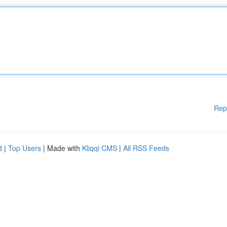
Rep
d
|
Top Users
| Made with
Kliqqi CMS
|
All RSS Feeds