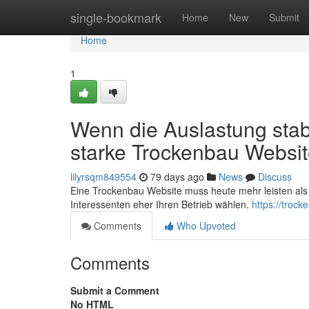
Home
single-bookmark
Home
New
Submit
Home
1
Wenn die Auslastung stabi
starke Trockenbau Websi
lilyrsqm849554
79 days ago
News
Discuss
Eine Trockenbau Website muss heute mehr leisten als 
Interessenten eher Ihren Betrieb wählen.
https://troc
Comments
Who Upvoted
Comments
Submit a Comment
No HTML