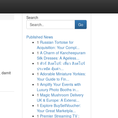
Search
Go
Published News
1
Russian Tortoise for
Acquisition: Your Compl...
1
A Charm of Kancheepuram
Silk Dresses: A Ageless...
1
ทัวร์ สิงคโปร์: เที่ยว สิงคโปร์
ประหยัด คุ้มค่า...
, damit
1
Adorable Miniature Yorkies:
Your Guide to Fin...
1
Amplify Your Events with
Luxury Photo Booths in...
1
Magic Mushroom Delivery
UK & Europe: A Extensi...
1
Explore BuySellVoucher:
Your Great Marketpla...
1
Premier Streaming TV :