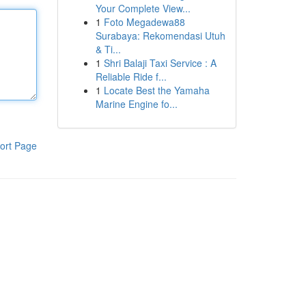
Your Complete View...
1
Foto Megadewa88
Surabaya: Rekomendasi Utuh
& Ti...
1
Shri Balaji Taxi Service : A
Reliable Ride f...
1
Locate Best the Yamaha
Marine Engine fo...
ort Page