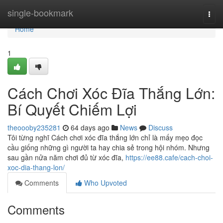
Home
single-bookmark
Togg
navi
Home
1
Cách Chơi Xóc Đĩa Thắng Lớn:
Bí Quyết Chiếm Lợi
theoooby235281
64 days ago
News
Discuss
Tôi từng nghĩ Cách chơi xóc đĩa thắng lớn chỉ là mấy mẹo đọc
cầu giống những gì người ta hay chia sẻ trong hội nhóm. Nhưng
sau gần nửa năm chơi đủ từ xóc đĩa,
https://ee88.cafe/cach-choi-
xoc-dia-thang-lon/
Comments
Who Upvoted
Comments