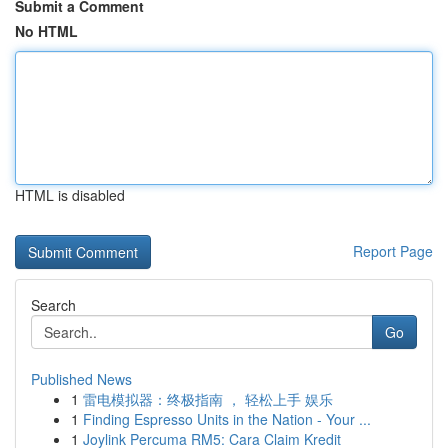
Submit a Comment
No HTML
HTML is disabled
Report Page
Search
Go
Published News
1
雷电模拟器：终极指南 ， 轻松上手 娱乐
1
Finding Espresso Units in the Nation - Your ...
1
Joylink Percuma RM5: Cara Claim Kredit