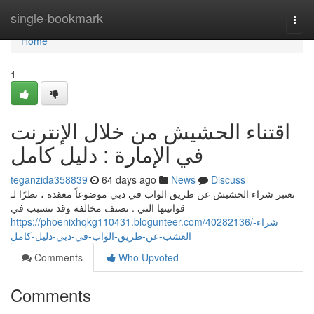
Home
single-bookmark
Togg
navi
Home
1
اقتناء الحشيش من خلال الإنترنت
في الإمارة : دليل كامل
teganzida358839
64 days ago
News
Discuss
تعتبر شراء الحشيش عن طريق الواب في دبي موضوعاً معقدة ، نظرًا لـ
قوانينها التي . تصنف مخالفة وقد تتسبب في
https://phoenixhqkg110431.blogunteer.com/40282136/شراء-
العشب-عن-طريق-الواب-في-دبي-دليل-كامل
Comments
Who Upvoted
Comments