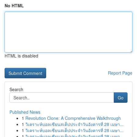
No HTML
HTML is disabled
Report Page
Search
Go
Published News
1
Revolution Clone: A Comprehensive Walkthrough
1
วิเคราะห์บอลเซียนสเต็ปประจำวันอังคารที่ 28 เมษา...
1
วิเคราะห์บอลเซียนสเต็ปประจำวันอังคารที่ 28 เมษา...
1
วิเคราะห์บอลเซียนสเต็ปประจำวันอังคารที่ 28 เมษา...