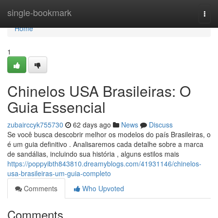
Home
single-bookmark
Togg
navi
Home
1
Chinelos USA Brasileiras: O
Guia Essencial
zubairccyk755730
62 days ago
News
Discuss
Se você busca descobrir melhor os modelos do país Brasileiras, o
é um guia definitivo . Analisaremos cada detalhe sobre a marca
de sandálias, incluindo sua história , alguns estilos mais
https://poppyibth843810.dreamyblogs.com/41931146/chinelos-
usa-brasileiras-um-guia-completo
Comments
Who Upvoted
Comments