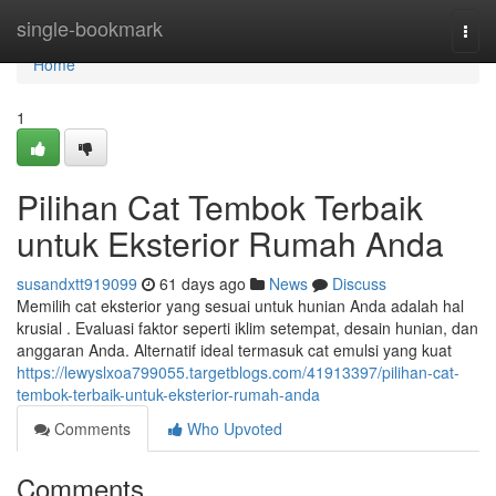
Home
single-bookmark
Togg
navi
Home
1
Pilihan Cat Tembok Terbaik
untuk Eksterior Rumah Anda
susandxtt919099
61 days ago
News
Discuss
Memilih cat eksterior yang sesuai untuk hunian Anda adalah hal
krusial . Evaluasi faktor seperti iklim setempat, desain hunian, dan
anggaran Anda. Alternatif ideal termasuk cat emulsi yang kuat
https://lewyslxoa799055.targetblogs.com/41913397/pilihan-cat-
tembok-terbaik-untuk-eksterior-rumah-anda
Comments
Who Upvoted
Comments