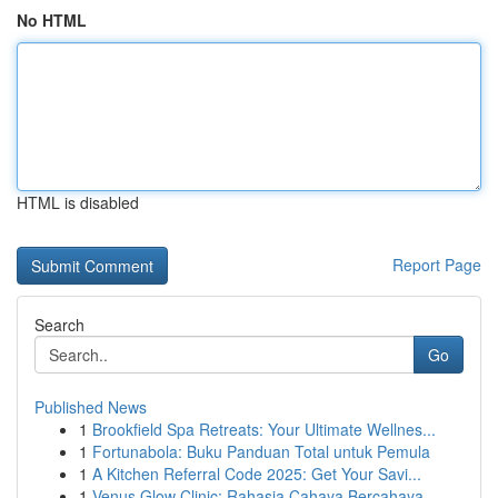
No HTML
HTML is disabled
Report Page
Search
Go
Published News
1
Brookfield Spa Retreats: Your Ultimate Wellnes...
1
Fortunabola: Buku Panduan Total untuk Pemula
1
A Kitchen Referral Code 2025: Get Your Savi...
1
Venus Glow Clinic: Rahasia Cahaya Bercahaya ...