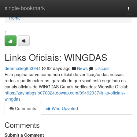
Home
single-bookmark
Togg
navi
Home
1
Links Oficiais: WINGDAS
deannalieg653944
62 days ago
News
Discuss
Esta página serve como hub oficial de verificação das nossas
redes e perfis externos, garantindo que você está seguindo os
canais oficiais da WINGDAS Canais Verificados: Website Oficial:
https://zaynabgsfo076024.qowap.com/99492337/links-oficiais-
wingdas
Comments
Who Upvoted
Comments
Submit a Comment