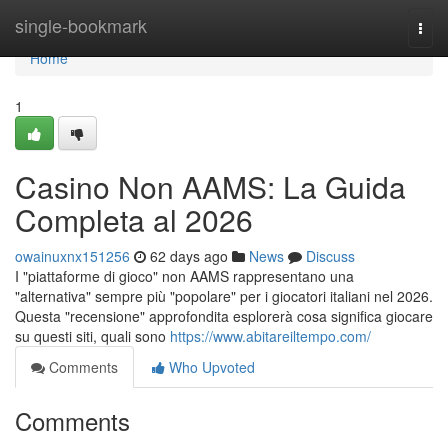
Home
single-bookmark
Togg
navi
Home
1
Casino Non AAMS: La Guida
Completa al 2026
owainuxnx151256
62 days ago
News
Discuss
I "piattaforme di gioco" non AAMS rappresentano una
"alternativa" sempre più "popolare" per i giocatori italiani nel 2026.
Questa "recensione" approfondita esplorerà cosa significa giocare
su questi siti, quali sono
https://www.abitareiltempo.com/
Comments
Who Upvoted
Comments