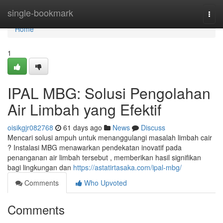
Home
single-bookmark
Togg
navi
Home
1
IPAL MBG: Solusi Pengolahan
Air Limbah yang Efektif
oisikgjr082768
61 days ago
News
Discuss
Mencari solusi ampuh untuk menanggulangi masalah limbah cair
? Instalasi MBG menawarkan pendekatan inovatif pada
penanganan air limbah tersebut , memberikan hasil signifikan
bagi lingkungan dan
https://astatirtasaka.com/ipal-mbg/
Comments
Who Upvoted
Comments