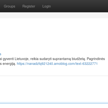
Groups
Register
Login
s
riai gyventi Lietuvoje, reikia sudaryti suprantamą biudžetą. Pagrindinės
os energiją.
https://nanadzfq921240.amoblog.com/text-63222771