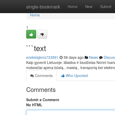
Home
single-bookmark
Home
New
Submit
Home
1
```text
ezekielgkms723891
58 days ago
News
Discus
Kaip gyventi Lietuvoje: išlaidos ir biudžetas Norint tva
mokesčiai apima būstą , maistą , transportą bei elektr
Comments
Who Upvoted
Comments
Submit a Comment
No HTML