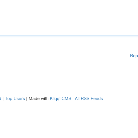
Rep
d
|
Top Users
| Made with
Kliqqi CMS
|
All RSS Feeds