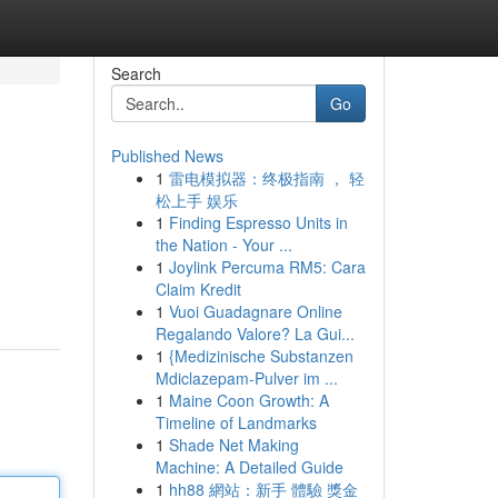
Search
Go
Published News
1
雷电模拟器：终极指南 ， 轻
松上手 娱乐
1
Finding Espresso Units in
the Nation - Your ...
1
Joylink Percuma RM5: Cara
Claim Kredit
1
Vuoi Guadagnare Online
Regalando Valore? La Gui...
1
{Medizinische Substanzen
Mdiclazepam-Pulver im ...
1
Maine Coon Growth: A
Timeline of Landmarks
1
Shade Net Making
Machine: A Detailed Guide
1
hh88 網站：新手 體驗 獎金