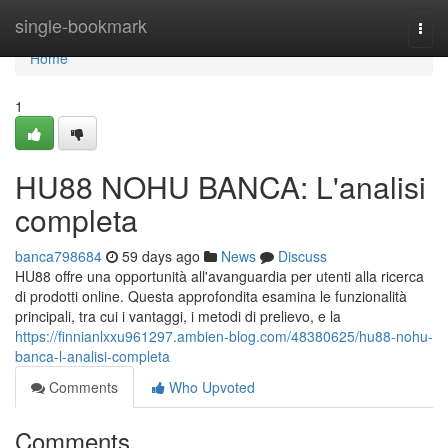
Home
single-bookmark
Togg
navi
Home
1
HU88 NOHU BANCA: L'analisi
completa
banca798684
59 days ago
News
Discuss
HU88 offre una opportunità all'avanguardia per utenti alla ricerca
di prodotti online. Questa approfondita esamina le funzionalità
principali, tra cui i vantaggi, i metodi di prelievo, e la
https://finnianlxxu961297.ambien-blog.com/48380625/hu88-nohu-
banca-l-analisi-completa
Comments
Who Upvoted
Comments