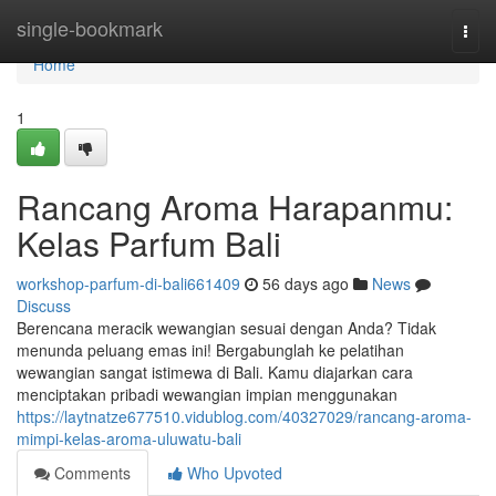
Home
single-bookmark
Togg
navi
Home
1
Rancang Aroma Harapanmu:
Kelas Parfum Bali
workshop-parfum-di-bali661409
56 days ago
News
Discuss
Berencana meracik wewangian sesuai dengan Anda? Tidak
menunda peluang emas ini! Bergabunglah ke pelatihan
wewangian sangat istimewa di Bali. Kamu diajarkan cara
menciptakan pribadi wewangian impian menggunakan
https://laytnatze677510.vidublog.com/40327029/rancang-aroma-
mimpi-kelas-aroma-uluwatu-bali
Comments
Who Upvoted