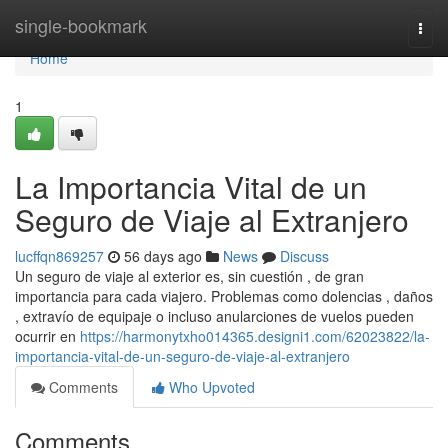
Home
single-bookmark
Togg
navi
Home
1
La Importancia Vital de un
Seguro de Viaje al Extranjero
lucffqn869257
56 days ago
News
Discuss
Un seguro de viaje al exterior es, sin cuestión , de gran
importancia para cada viajero. Problemas como dolencias , daños
, extravío de equipaje o incluso anularciones de vuelos pueden
ocurrir en
https://harmonytxho014365.designi1.com/62023822/la-
importancia-vital-de-un-seguro-de-viaje-al-extranjero
Comments
Who Upvoted
Comments