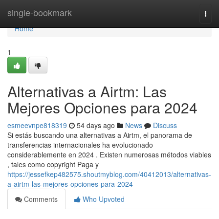
Home
single-bookmark
Togg
navi
Home
1
Alternativas a Airtm: Las
Mejores Opciones para 2024
esmeevnpe818319
54 days ago
News
Discuss
Si estás buscando una alternativas a Airtm, el panorama de
transferencias internacionales ha evolucionado
considerablemente en 2024 . Existen numerosas métodos viables
, tales como copyright Paga y
https://jessefkep482575.shoutmyblog.com/40412013/alternativas-
a-airtm-las-mejores-opciones-para-2024
Comments
Who Upvoted