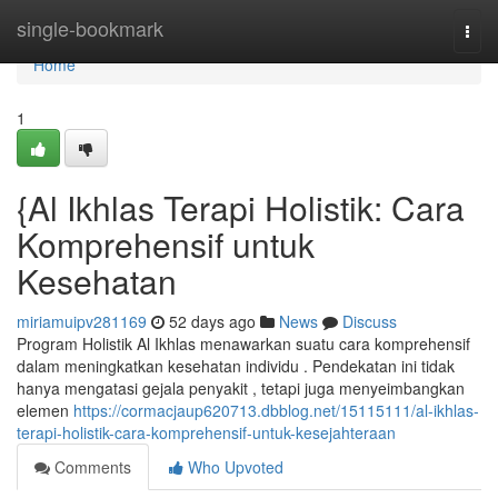
Home
single-bookmark
Togg
navi
Home
1
{Al Ikhlas Terapi Holistik: Cara
Komprehensif untuk
Kesehatan
miriamuipv281169
52 days ago
News
Discuss
Program Holistik Al Ikhlas menawarkan suatu cara komprehensif
dalam meningkatkan kesehatan individu . Pendekatan ini tidak
hanya mengatasi gejala penyakit , tetapi juga menyeimbangkan
elemen
https://cormacjaup620713.dbblog.net/15115111/al-ikhlas-
terapi-holistik-cara-komprehensif-untuk-kesejahteraan
Comments
Who Upvoted