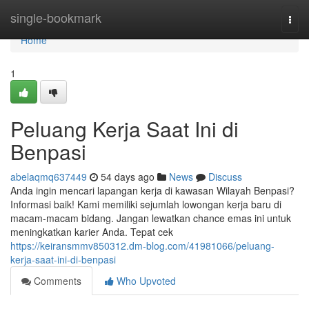
Home
single-bookmark
Togg
navi
Home
1
Peluang Kerja Saat Ini di
Benpasi
abelaqmq637449
54 days ago
News
Discuss
Anda ingin mencari lapangan kerja di kawasan Wilayah Benpasi?
Informasi baik! Kami memiliki sejumlah lowongan kerja baru di
macam-macam bidang. Jangan lewatkan chance emas ini untuk
meningkatkan karier Anda. Tepat cek
https://keiransmmv850312.dm-blog.com/41981066/peluang-
kerja-saat-ini-di-benpasi
Comments
Who Upvoted