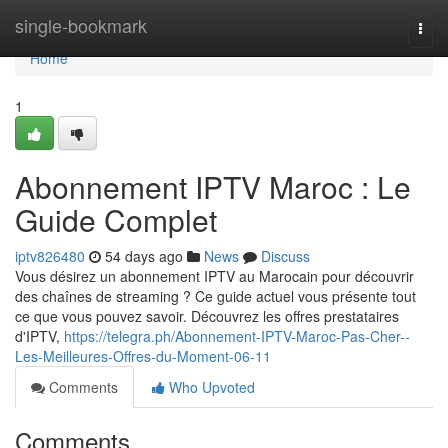
Home
single-bookmark
Togg
navi
Home
1
Abonnement IPTV Maroc : Le
Guide Complet
iptv826480
54 days ago
News
Discuss
Vous désirez un abonnement IPTV au Marocain pour découvrir
des chaînes de streaming ? Ce guide actuel vous présente tout
ce que vous pouvez savoir. Découvrez les offres prestataires
d'IPTV,
https://telegra.ph/Abonnement-IPTV-Maroc-Pas-Cher--
Les-Meilleures-Offres-du-Moment-06-11
Comments
Who Upvoted
Comments