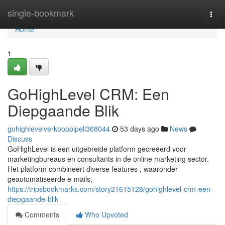
Home
single-bookmark
Togg
navi
Home
1
GoHighLevel CRM: Een
Diepgaande Blik
gohighlevelverkooppipeli368044
53 days ago
News
Discuss
GoHighLevel is een uitgebreide platform gecreëerd voor
marketingbureaus en consultants in de online marketing sector.
Het platform combineert diverse features , waaronder
geautomatiseerde e-mails,
https://tripsbookmarks.com/story21615128/gohighlevel-crm-een-
diepgaande-blik
Comments
Who Upvoted