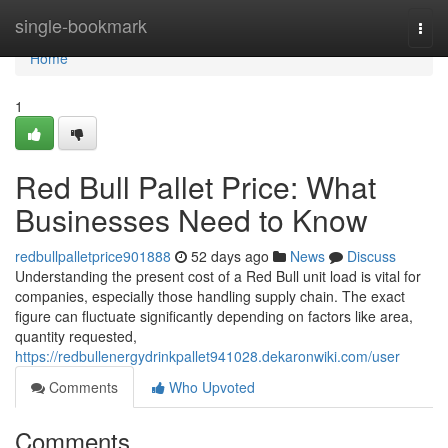
Home
single-bookmark
Togg
navi
Home
1
Red Bull Pallet Price: What
Businesses Need to Know
redbullpalletprice901888
52 days ago
News
Discuss
Understanding the present cost of a Red Bull unit load is vital for
companies, especially those handling supply chain. The exact
figure can fluctuate significantly depending on factors like area,
quantity requested,
https://redbullenergydrinkpallet941028.dekaronwiki.com/user
Comments
Who Upvoted
Comments