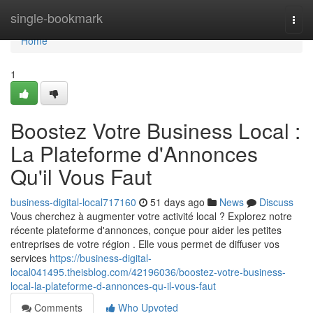
Home
single-bookmark
Togg
navi
Home
1
Boostez Votre Business Local :
La Plateforme d'Annonces
Qu'il Vous Faut
business-digital-local717160
51 days ago
News
Discuss
Vous cherchez à augmenter votre activité local ? Explorez notre
récente plateforme d'annonces, conçue pour aider les petites
entreprises de votre région . Elle vous permet de diffuser vos
services
https://business-digital-
local041495.theisblog.com/42196036/boostez-votre-business-
local-la-plateforme-d-annonces-qu-il-vous-faut
Comments
Who Upvoted