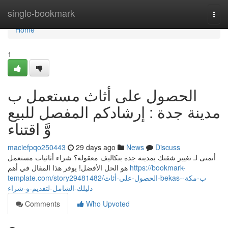
Home
single-bookmark
Togg
navi
Home
1
الحصول على أثاث مستعمل ب
مدينة جدة : إرشادكم المفصل للبيع
وَّ اقتناء
maciefpqo250443
29 days ago
News
Discuss
أتمنى لـ تغيير شقتك بمدينة جدة بتكاليف معقولة؟ شراء أثاثيات مستعمل
هو الحل الأفضل! يوفر هذا المقال في أهم
https://bookmark-
template.com/story29481482/الحصول-على-أثاث-bekas-ب-مكة-
دليلك-الشامل-لتقديم-و-شراء
Comments
Who Upvoted