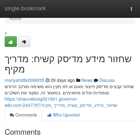
Home
single-bookmark
Togg
navi
Home
1
שחזור מידע מדיסק קשיח: מדריך
מקיף
mariyahtdbd396835
29 days ago
News
Discuss
שחזור קבצים מדיסק חיצוני פגום או לא תקין הוא משימה מורכב הדורש
מומחיות וכלים מתאימים. במאמר זה, נסקור את השלבים
https://shaunabzeg021661.governor-
wiki.com/2447787/שחזור_מידע_מדיסק_קשיח_מדריך_מקיף
Comments
Who Upvoted
Comments